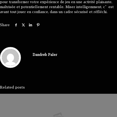
pour transformer votre expérience de jeu en une activité plaisante,
maîtrisée et potentiellement rentable. Miser intelligemment, c’est
avant tout jouer en confiance, dans un cadre sécurisé et réfléchi.
Share
Dandreb Paler
Related posts