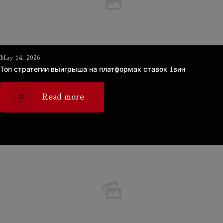
May 14, 2026
Топ стратегии выигрыша на платформах ставок 1вин
Read more