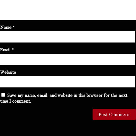
Name
*
Email
*
Website
Save my name, email, and website in this browser for the next
time I comment.