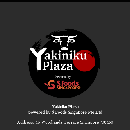
Yakiniku Plaza
powered by S Foods Singapore Pte Ltd
Address: 48 Woodlands Terrace Singapore 738460