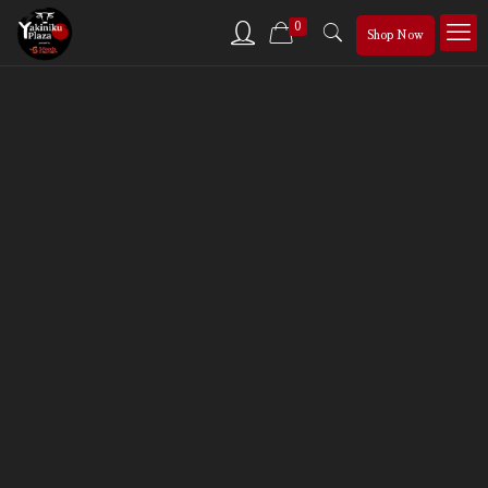
0
Shop Now