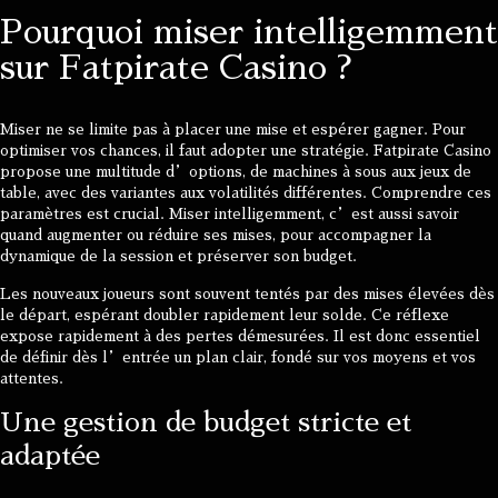
Pourquoi miser intelligemment
sur Fatpirate Casino ?
Miser ne se limite pas à placer une mise et espérer gagner. Pour
optimiser vos chances, il faut adopter une stratégie. Fatpirate Casino
propose une multitude d’options, de machines à sous aux jeux de
table, avec des variantes aux volatilités différentes. Comprendre ces
paramètres est crucial. Miser intelligemment, c’est aussi savoir
quand augmenter ou réduire ses mises, pour accompagner la
dynamique de la session et préserver son budget.
Les nouveaux joueurs sont souvent tentés par des mises élevées dès
le départ, espérant doubler rapidement leur solde. Ce réflexe
expose rapidement à des pertes démesurées. Il est donc essentiel
de définir dès l’entrée un plan clair, fondé sur vos moyens et vos
attentes.
Une gestion de budget stricte et
adaptée