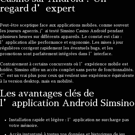
regard d’expert
Peut-être sceptique face aux applications mobiles, comme souvent
les joueurs aguerris, j’ai testé Simsino Casino Android pendant
plusieurs heures sur différents appareils. Le constat est clair :
l’application allie performance et ergonomie. Les mises à jour
régulières corrigent rapidement les éventuels bugs, et les
promotions sont parfaitement intégrées dans l’interface.
Contrairement à certains concurrents où l’expérience mobile est
bridée, Simsino offre un accès complet sans perte de fonctionnalités.
C’est un vrai plus pour ceux qui veulent une expérience équivalente
à la version desktop, mais en mobilité.
Les avantages clés de
l’application Android Simsino
Installation rapide et légère : l’application ne surcharge pas
votre mémoire.
Accès instantané à toutes vos données et historiques de jeu.