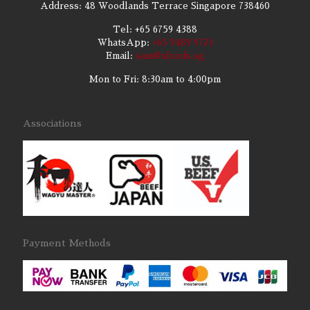
Address: 48 Woodlands Terrace Singapore 738460
Tel:
+65 6759 4388
WhatsApp:
+65 9489 9723
Email:
sam@sfoods.sg
Mon to Fri: 8:30am to 4:00pm
Associations
Payment Methods