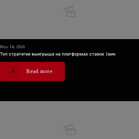
May 14, 2026
Топ стратегии выигрыша на платформах ставок 1вин
Read more