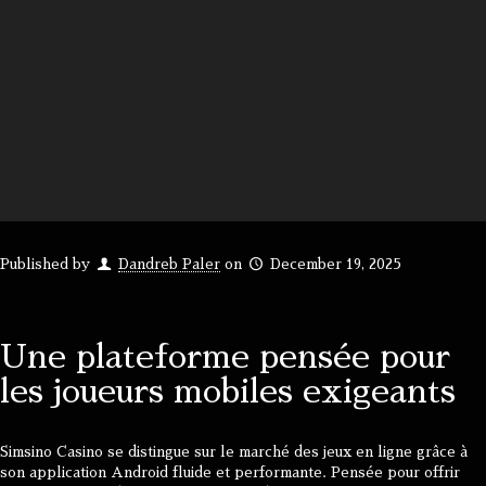
Published by
Dandreb Paler
on
December 19, 2025
Une plateforme pensée pour
les joueurs mobiles exigeants
Simsino Casino se distingue sur le marché des jeux en ligne grâce à
son application Android fluide et performante. Pensée pour offrir