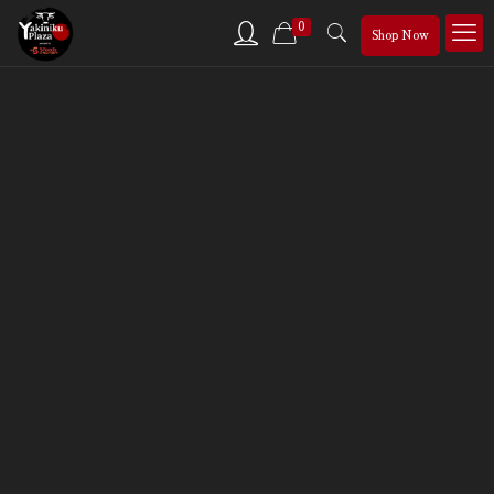
0
Shop Now